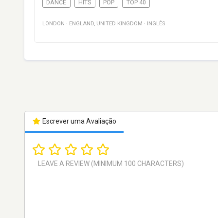
DANCE
HITS
POP
TOP 40
LONDON
·
ENGLAND
,
UNITED KINGDOM
·
INGLÊS
Escrever uma Avaliação