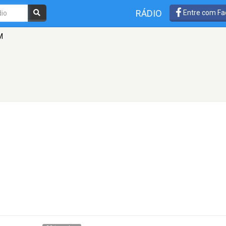
RÁDIO
Entre com Fa
M