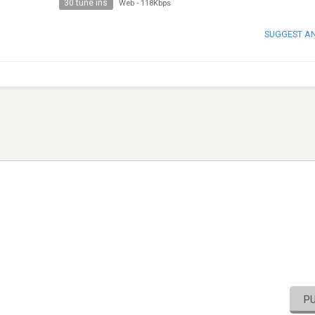
30 tune ins
Web
-
118Kbps
SUGGEST A
P