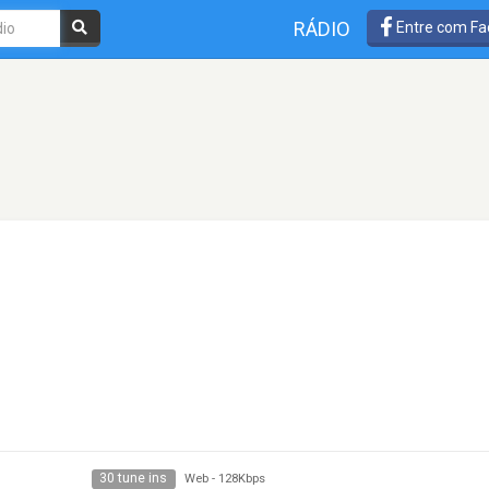
RÁDIO
Entre com Fa
30 tune ins
Web
-
128Kbps