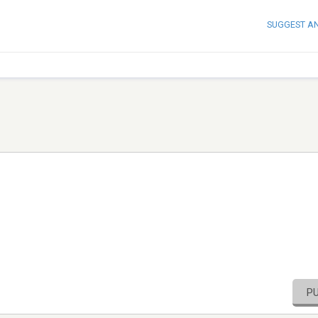
SUGGEST A
P