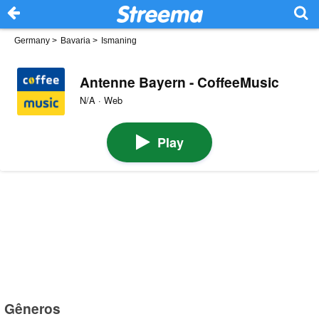
Germany
>
Bavaria
>
Ismaning
Antenne Bayern - CoffeeMusic
N/A · Web
Play
Gêneros