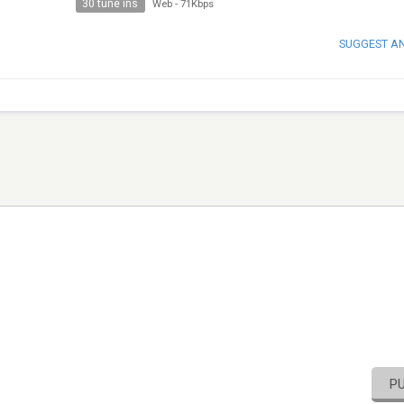
30 tune ins
Web
-
71Kbps
SUGGEST A
P