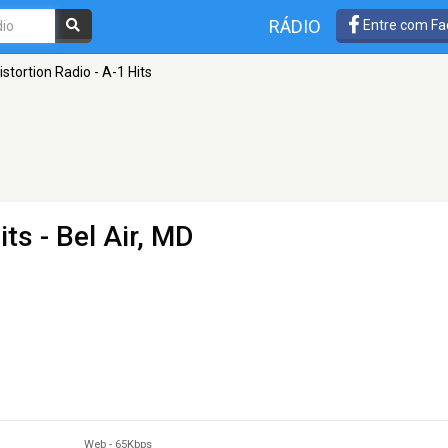
RÁDIO
Entre com Fa
istortion Radio - A-1 Hits
its
- Bel Air, MD
Web
-
65Kbps