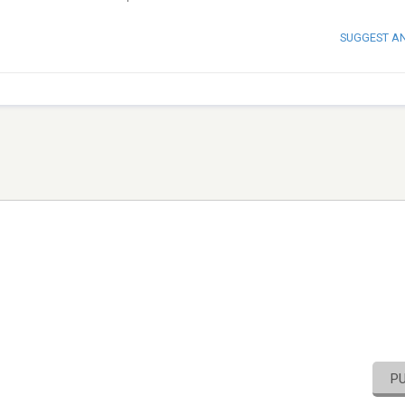
SUGGEST A
P