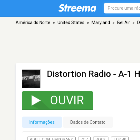
América do Norte
»
United States
»
Maryland
»
Bel Air
»
D
Distortion Radio - A-1 H
OUVIR
Informações
Dados de Contato
ADULT CONTEMPORARY
POP
ROCK
TOP 40