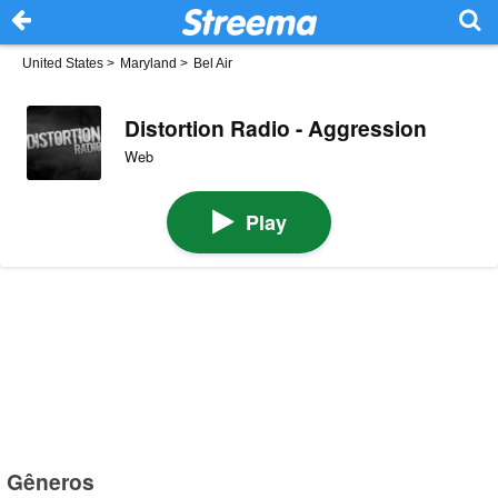
United States
>
Maryland
>
Bel Air
Distortion Radio - Aggression
Web
Play
Gêneros