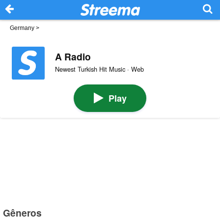
Germany
>
A Radio
Newest Turkish Hit Music · Web
Play
Gêneros