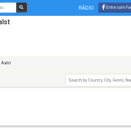
RÁDIO
Entre com Fa
lst
Aalst