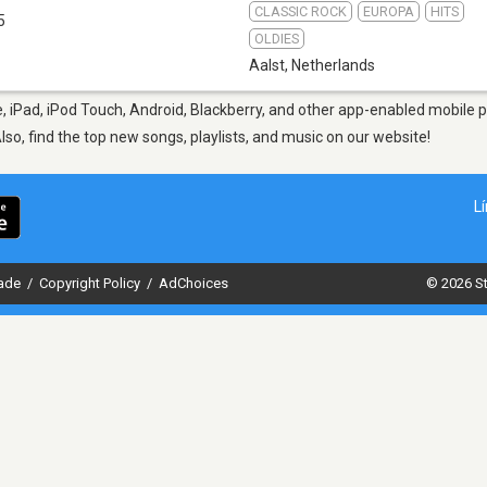
CLASSIC ROCK
EUROPA
HITS
5
OLDIES
Aalst
,
Netherlands
, iPad, iPod Touch, Android, Blackberry, and other app-enabled mobile p
Also, find the top new songs, playlists, and music on our website!
L
dade
/
Copyright Policy
/
AdChoices
© 2026 St