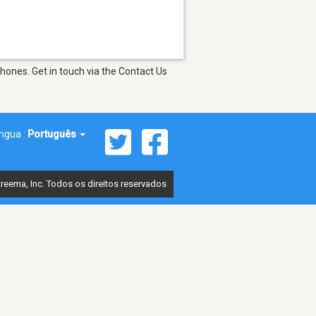
hones. Get in touch via the Contact Us
íngua :
Português
reema, Inc. Todos os direitos reservados