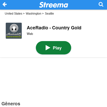
United States
>
Washington
>
Seattle
AceRadio - Country Gold
Web
Play
Gêneros