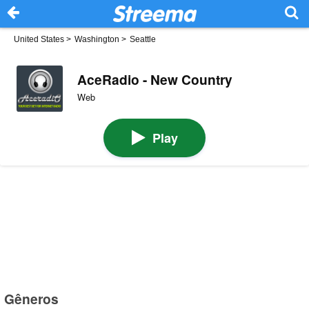
United States
>
Washington
>
Seattle
AceRadio - New Country
Web
Play
Gêneros