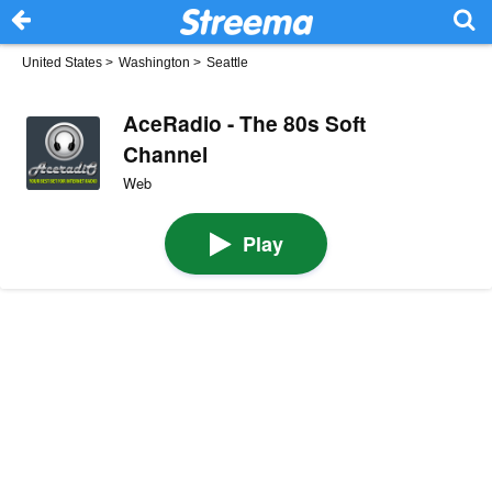
United States
>
Washington
>
Seattle
AceRadio - The 80s Soft
Channel
Web
Play