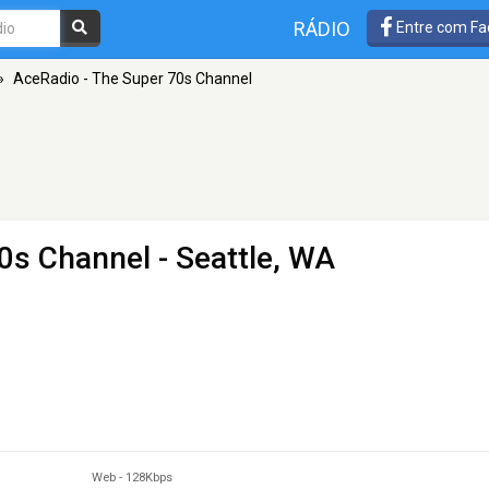
RÁDIO
Entre com Fa
»
AceRadio - The Super 70s Channel
70s Channel
- Seattle, WA
Web
-
128Kbps