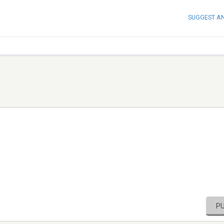
SUGGEST A
P