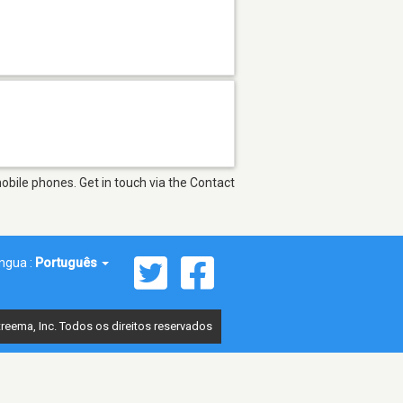
bile phones. Get in touch via the Contact
íngua :
Português
reema, Inc. Todos os direitos reservados