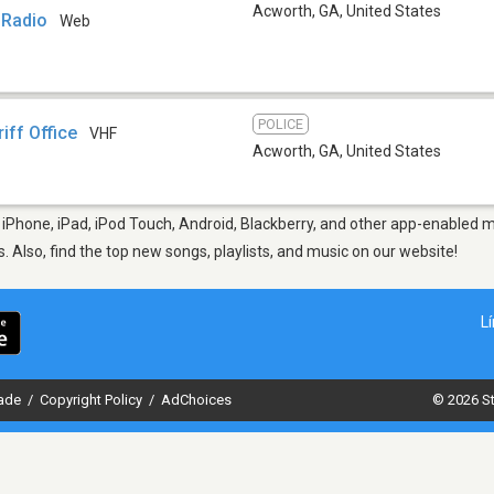
Acworth, GA
,
United States
 Radio
Web
POLICE
iff Office
VHF
Acworth, GA
,
United States
iPhone, iPad, iPod Touch, Android, Blackberry, and other app-enabled mo
s. Also, find the top new songs, playlists, and music on our website!
L
dade
/
Copyright Policy
/
AdChoices
© 2026 St