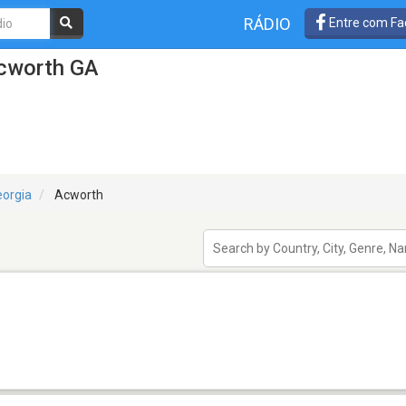
RÁDIO
Entre com Fa
Acworth GA
orgia
Acworth