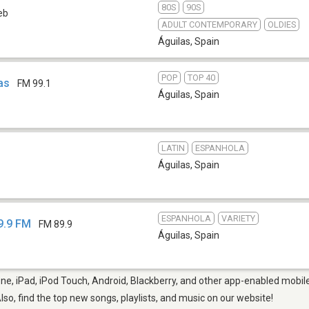
80S
90S
eb
ADULT CONTEMPORARY
OLDIES
Águilas
,
Spain
POP
TOP 40
as
FM 99.1
Águilas
,
Spain
LATIN
ESPANHOLA
4
Águilas
,
Spain
ESPANHOLA
VARIETY
9.9 FM
FM 89.9
Águilas
,
Spain
ne, iPad, iPod Touch, Android, Blackberry, and other app-enabled mobile
Also, find the top new songs, playlists, and music on our website!