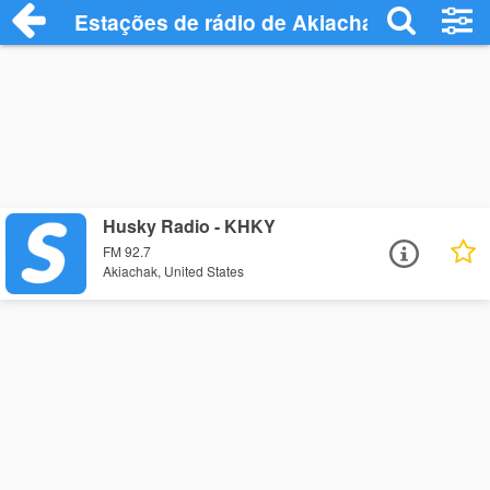
Estações de rádio de Akiachak - Ouça On
Husky Radio - KHKY
FM 92.7
Akiachak, United States