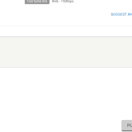
150 tune ins
Web
-
192Kbps
SUGGEST A
P