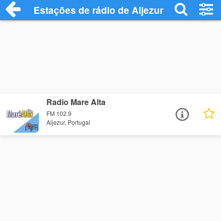
Estações de rádio de Aljezur - Ouça Onli
Radio Mare Alta
FM 102.9
Aljezur, Portugal