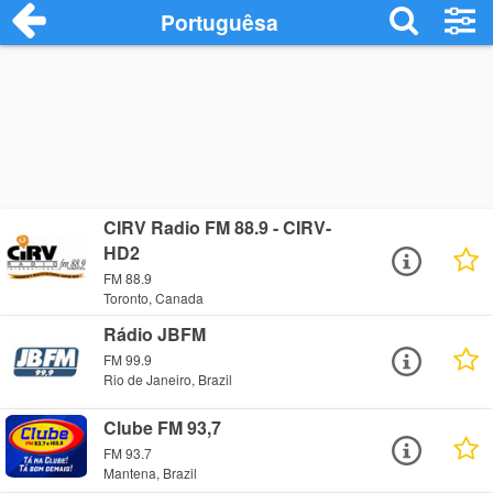
Portuguêsa
CIRV Radio FM 88.9 - CIRV-
HD2
FM 88.9
Toronto, Canada
Rádio JBFM
FM 99.9
Rio de Janeiro, Brazil
Clube FM 93,7
FM 93.7
Mantena, Brazil