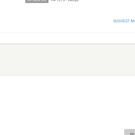
60 tune ins
FM 101.6
-
94Kbps
SUGGEST A
P