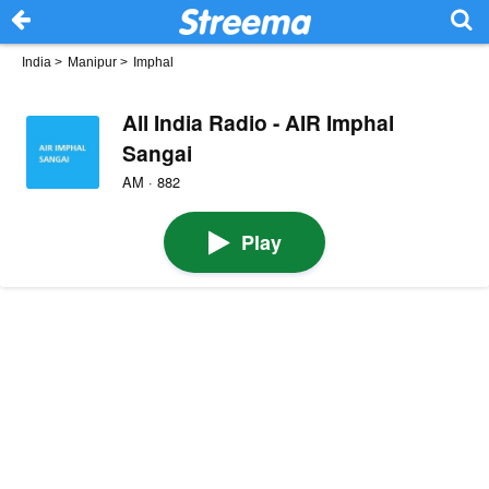
India
>
Manipur
>
Imphal
All India Radio - AIR Imphal
Sangai
AM · 882
Play