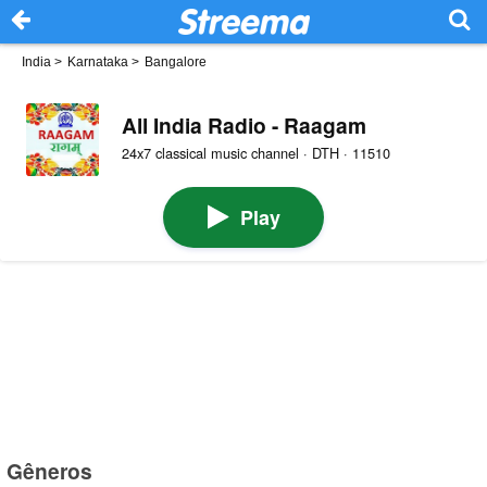
India
>
Karnataka
>
Bangalore
All India Radio - Raagam
24x7 classical music channel · DTH · 11510
Play
Gêneros