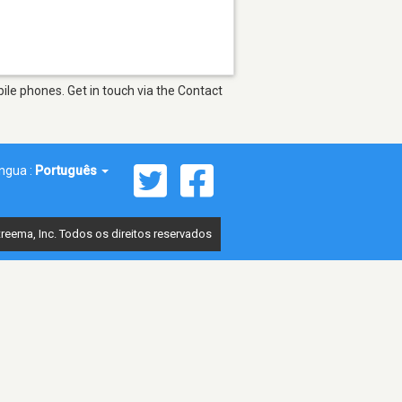
le phones. Get in touch via the Contact
íngua :
Português
reema, Inc. Todos os direitos reservados