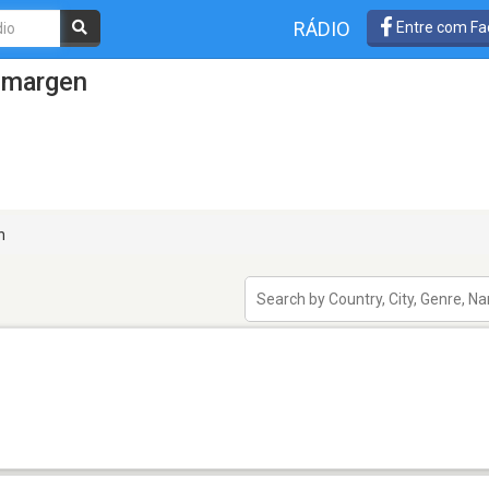
RÁDIO
Entre com Fa
lmargen
n