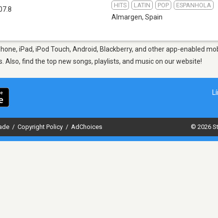
HITS
LATIN
POP
ESPANHOLA
07.8
Almargen
,
Spain
hone, iPad, iPod Touch, Android, Blackberry, and other app-enabled mobi
s. Also, find the top new songs, playlists, and music on our website!
L
dade
/
Copyright Policy
/
AdChoices
© 2026 St