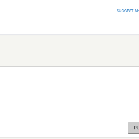
SUGGEST A
P