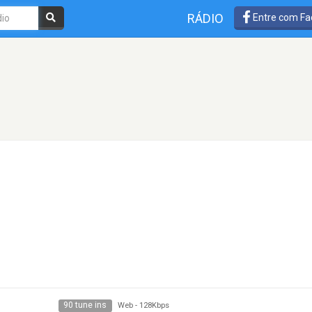
RÁDIO
Entre com Fa
90 tune ins
Web
-
128Kbps