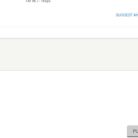
FM 98.7
-
1Kbps
SUGGEST A
P