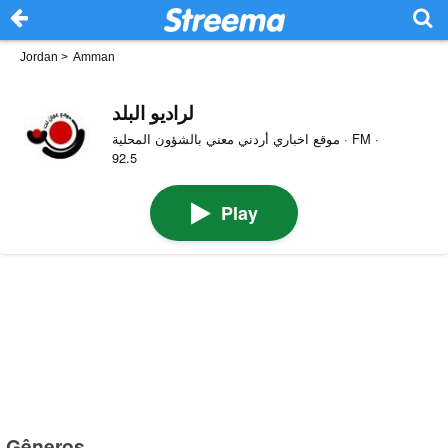
Jordan
>
Amman
لراديو البلد
موقع اخباري أردني معني بالشؤون المحلية · FM ·
92.5
Play
Gêneros