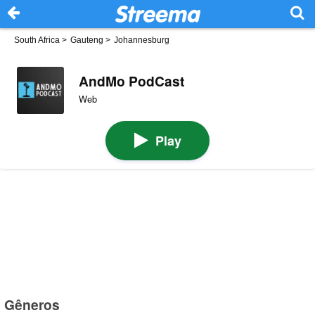
South Africa
>
Gauteng
>
Johannesburg
AndMo PodCast
Web
Play
Gêneros