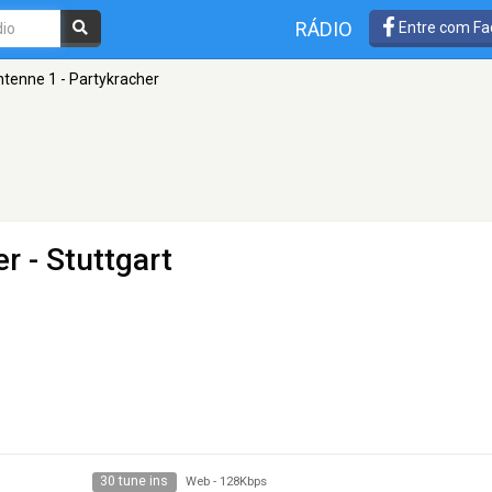
RÁDIO
Entre com Fa
tenne 1 - Partykracher
er
- Stuttgart
30 tune ins
Web
-
128Kbps