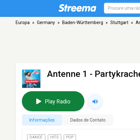
Europa
»
Germany
»
Baden-Württemberg
»
Stuttgart
»
An
Antenne 1 - Partykrach
Play Radio
Informações
Dados de Contato
DANCE
HITS
POP