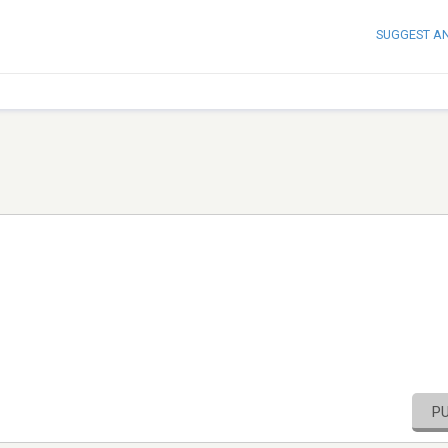
SUGGEST A
P