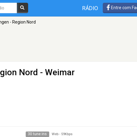
RÁDIO
Entre com Fa
ngen - Region Nord
egion Nord
- Weimar
30 tune ins
Web
-
59Kbps