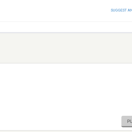
SUGGEST A
P