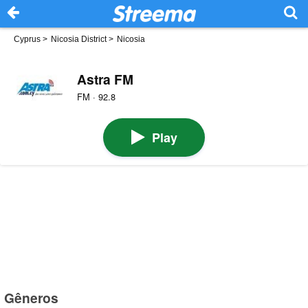
Cyprus
>
Nicosia District
>
Nicosia
Astra FM
FM · 92.8
Play
Gêneros