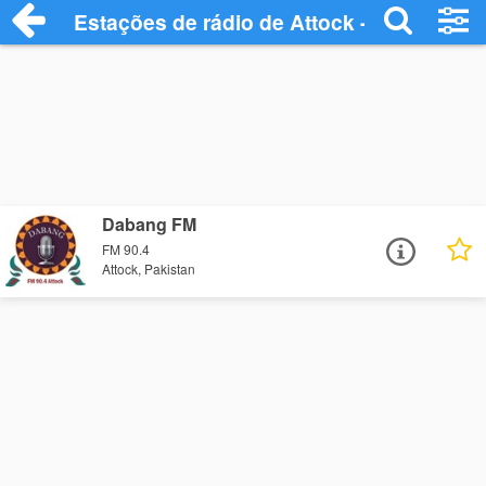
Estações de rádio de Attock - Ouça Onlin
Dabang FM
FM 90.4
Attock, Pakistan