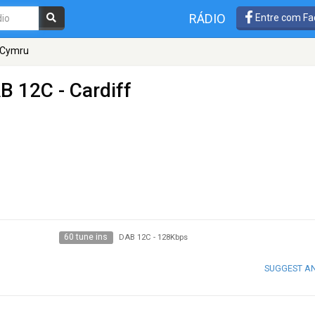
RÁDIO
Entre com Fa
 Cymru
B 12C - Cardiff
60 tune ins
DAB 12C
-
128Kbps
SUGGEST A