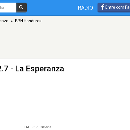
RÁDIO
Entre com Fa
ranza
»
BBN Honduras
.7 - La Esperanza
FM 102.7
-
68Kbps