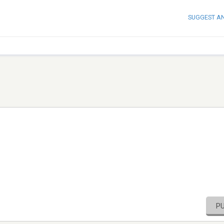
SUGGEST A
P