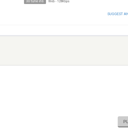
30 tune ins
Web
-
128Kbps
SUGGEST A
P