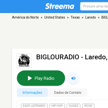
América do Norte
»
United States
»
Texas
»
Laredo
»
BIG
BIGLOURADIO
- Laredo,
Play Radio
Informações
Dados de Contato
EASY LISTENING
HIP HOP
OLDIES
ROCK