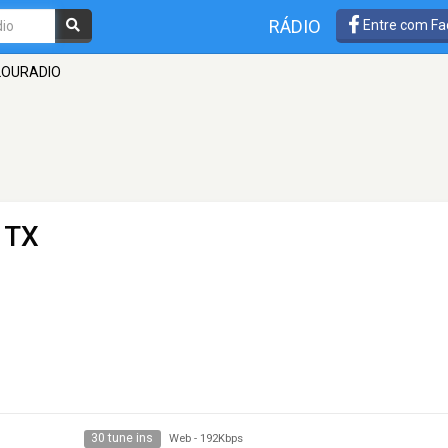
RÁDIO
Entre com Fa
LOURADIO
 TX
30 tune ins
Web
-
192Kbps