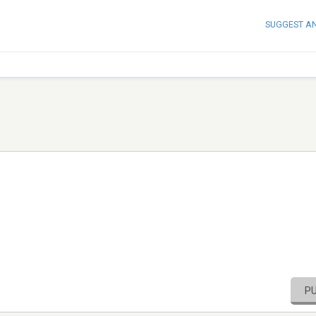
SUGGEST A
P