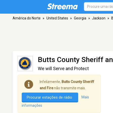
América do Norte
»
United States
»
Georgia
»
Jackson
»
B
Butts County Sheriff an
We will Serve and Protect
Infelizmente,
Butts County Sheriff
and Fire
não transmite mais.
Procurar estações de rádio
Mais
informações