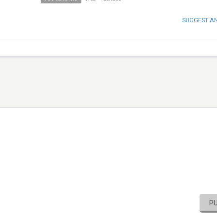
SUGGEST A
P