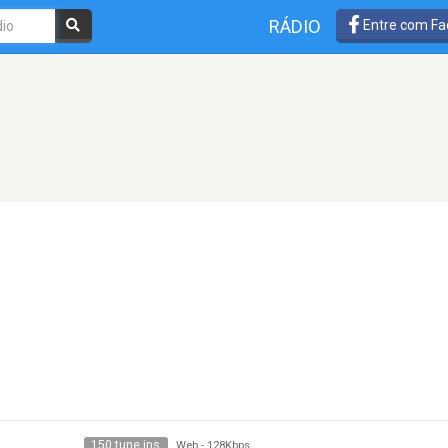
RÁDIO
Entre com Fa
150 tune ins
Web
-
128Kbps