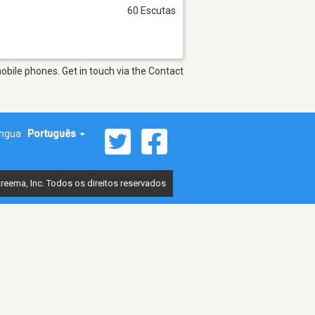
60 Escutas
obile phones. Get in touch via the Contact
íngua :
Português
reema, Inc. Todos os direitos reservados