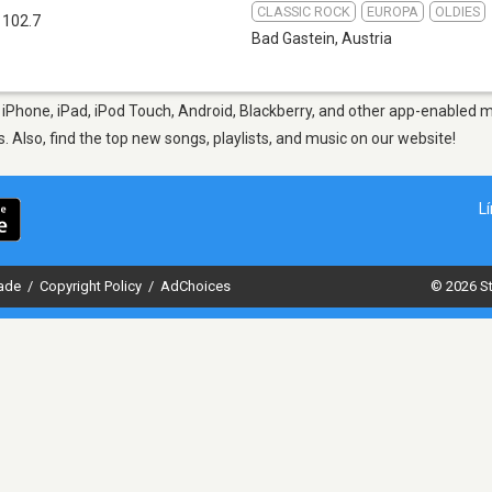
CLASSIC ROCK
EUROPA
OLDIES
 102.7
Bad Gastein
,
Austria
iPhone, iPad, iPod Touch, Android, Blackberry, and other app-enabled m
s. Also, find the top new songs, playlists, and music on our website!
L
dade
/
Copyright Policy
/
AdChoices
© 2026 St