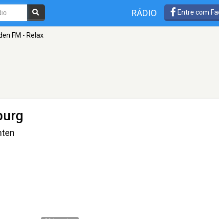
RÁDIO
Entre com Fa
den FM - Relax
burg
nten