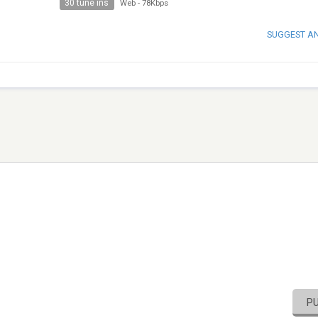
30 tune ins
Web
-
78Kbps
SUGGEST A
P