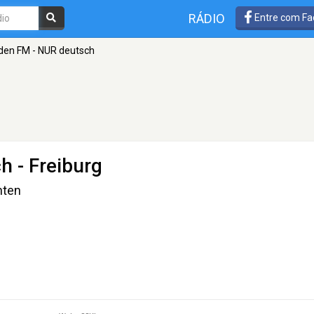
RÁDIO
Entre com Fa
den FM - NUR deutsch
ch
- Freiburg
nten