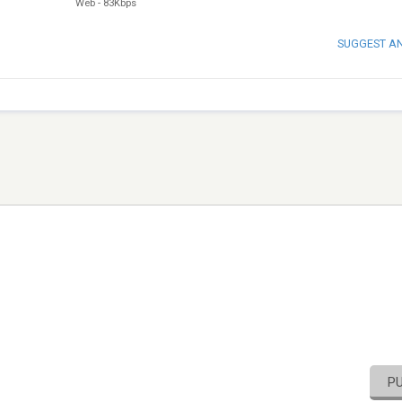
Web
-
83Kbps
SUGGEST A
P