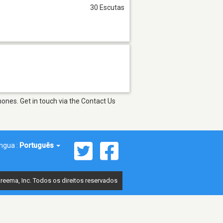
30 Escutas
ones. Get in touch via the Contact Us
íngua :
Português
reema, Inc. Todos os direitos reservados