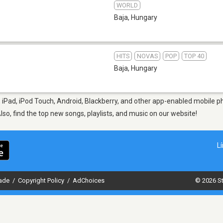
WORLD
Baja
,
Hungary
HITS
NOVAS
POP
TOP 40
Baja
,
Hungary
 iPad, iPod Touch, Android, Blackberry, and other app-enabled mobile ph
Also, find the top new songs, playlists, and music on our website!
L
dade
/
Copyright Policy
/
AdChoices
© 2026 St