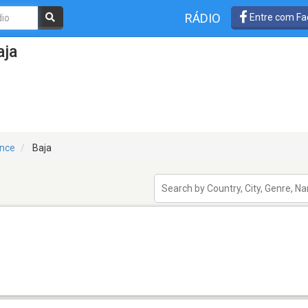
RÁDIO
Entre com Fa
aja
ince
Baja