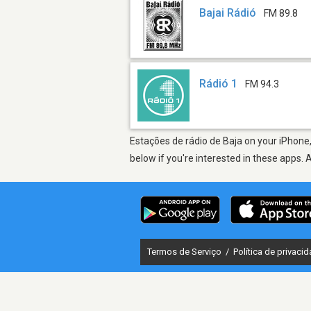
Bajai Rádió
FM 89.8
Rádió 1
FM 94.3
Estações de rádio de Baja on your iPhone,
below if you're interested in these apps. 
Termos de Serviço
/
Política de privaci