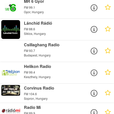
MR 6 Gyor
FM 99.1
Gyor, Hungary
Lánchíd Rádió
FM 88.6
Siklos, Hungary
Csillaghang Radio
FM 93.7
Budapest, Hungary
Helikon Radio
FM 99.4
Keszthely, Hungary
Corvinus Radio
FM 104.6
Sopron, Hungary
Radio Mi
FM 89.9