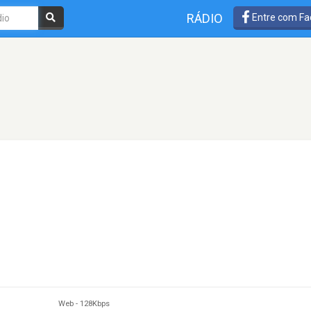
RÁDIO
Entre com Fa
Web
-
128Kbps