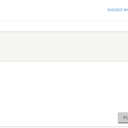
SUGGEST A
P