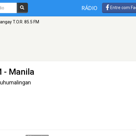
RÁDIO
Entre com Fa
angay T.O.R. 85.5 FM
M
- Manila
ahuhumalingan