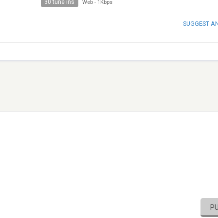
30 tune ins
Web
-
1Kbps
SUGGEST A
P