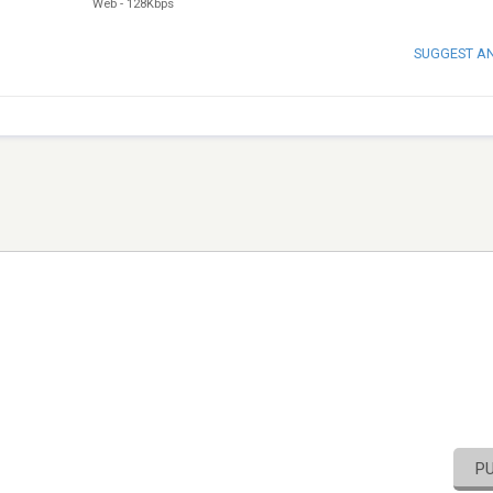
Web
-
128Kbps
SUGGEST A
P