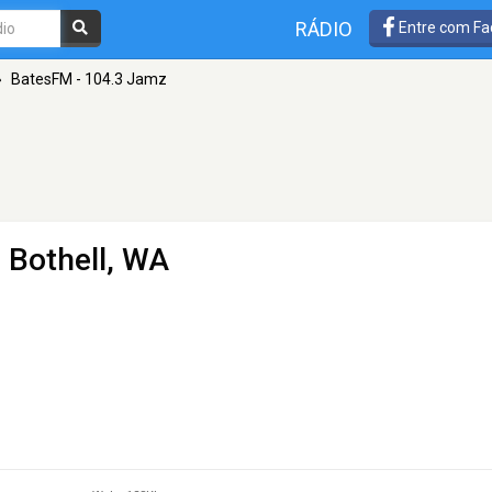
RÁDIO
Entre com Fa
»
BatesFM - 104.3 Jamz
 Bothell, WA