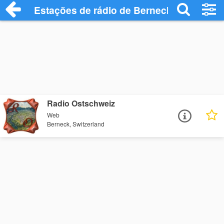
Estações de rádio de Berneck - Ouça Onl
Radio Ostschweiz
Web
Berneck, Switzerland