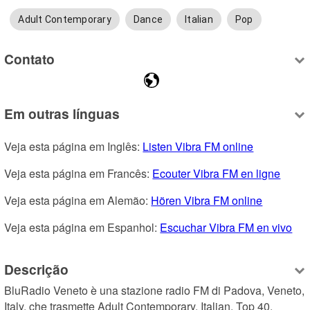
Adult Contemporary
Dance
Italian
Pop
Contato
Em outras línguas
Veja esta página em Inglês: 
Listen Vibra FM online
Veja esta página em Francês: 
Ecouter Vibra FM en ligne
Veja esta página em Alemão: 
Hören Vibra FM online
Veja esta página em Espanhol: 
Escuchar Vibra FM en vivo
Descrição
BluRadio Veneto è una stazione radio FM di Padova, Veneto, 
Italy, che trasmette Adult Contemporary, Italian, Top 40.