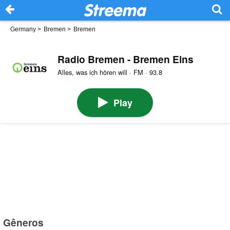
Germany
>
Bremen
>
Bremen
Radio Bremen - Bremen Eins
Alles, was ich hören will · FM · 93.8
Play
Gêneros