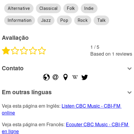
Alternative
Classical
Folk
Indie
Information
Jazz
Pop
Rock
Talk
Avaliação
1
 /
5
Based on
1
reviews
Contato
Em outras línguas
Veja esta página em Inglês: 
Listen CBC Music - CBI-FM 
online
Veja esta página em Francês: 
Ecouter CBC Music - CBI-FM 
en ligne