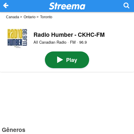
Canada
>
Ontario
>
Toronto
Radio Humber - CKHC-FM
All Canadian Radio · FM · 96.9
Play
Gêneros