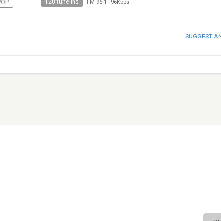
120 tune ins
POP
FM 96.1
-
96Kbps
SUGGEST A