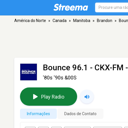
América do Norte
»
Canada
»
Manitoba
»
Brandon
»
Boun
Bounce 96.1 - CKX-FM
-
'80s '90s &00S
Play Radio
Informações
Dados de Contato