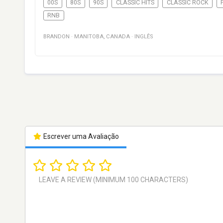
00S
80S
90S
CLASSIC HITS
CLASSIC ROCK
RNB
BRANDON
·
MANITOBA
,
CANADA
·
INGLÊS
Escrever uma Avaliação